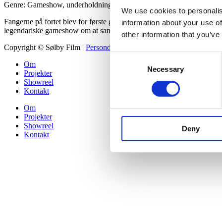
Genre: Gameshow, underholdning, konkurrence
We use cookies to personalis
Fangerne på fortet blev for første gang vist på dansk tv i 1993, og er
information about your use of
legendariske gameshow om at samle flest penge sammen til en velgør
other information that you’ve
Copyright © Sølby Film |
Persondata- & cookiepolitik
| Design og ud
Consent
Om
Necessary
Selection
Projekter
Showreel
Kontakt
Om
Projekter
Showreel
Deny
Kontakt