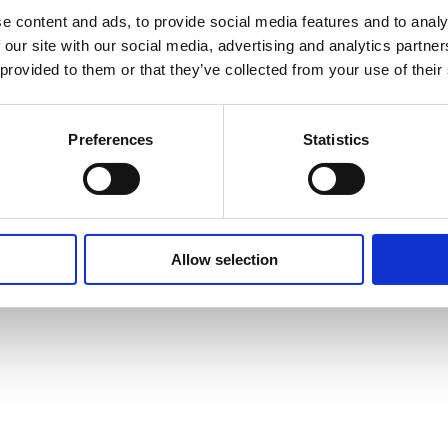
e content and ads, to provide social media features and to analy
 nu for anden gang genoplivet i de traditionelle franske omgivelser på d
 our site with our social media, advertising and analytics partn
enhedsorganisation.
 provided to them or that they’ve collected from your use of their
vikling
DAY01
Preferences
Statistics
Allow selection